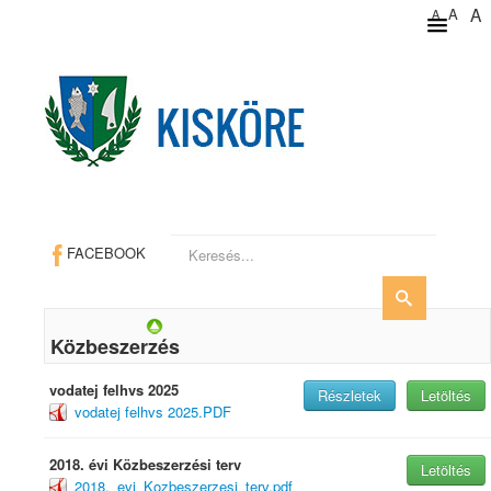
A
A
A
Keresés...
FACEBOOK
Közbeszerzés
vodatej felhvs 2025
Részletek
Letöltés
vodatej felhvs 2025.PDF
2018. évi Közbeszerzési terv
Letöltés
2018._evi_Kozbeszerzesi_terv.pdf