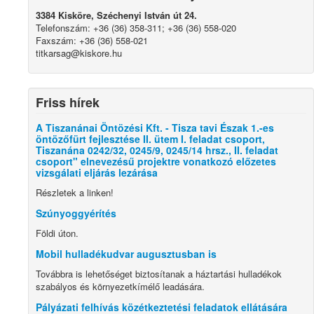
3384 Kisköre, Széchenyi István út 24.
Telefonszám: +36 (36) 358-311; +36 (36) 558-020
Faxszám: +36 (36) 558-021
titkarsag@kiskore.hu
Friss hírek
A Tiszanánai Öntözési Kft. - Tisza tavi Észak 1.-es
öntözőfürt fejlesztése II. ütem I. feladat csoport,
Tiszanána 0242/32, 0245/9, 0245/14 hrsz., II. feladat
csoport" elnevezésű projektre vonatkozó előzetes
vizsgálati eljárás lezárása
Részletek a linken!
Szúnyoggyérítés
Földi úton.
Mobil hulladékudvar augusztusban is
Továbbra is lehetőséget biztosítanak a háztartási hulladékok
szabályos és környezetkímélő leadására.
Pályázati felhívás közétkeztetési feladatok ellátására