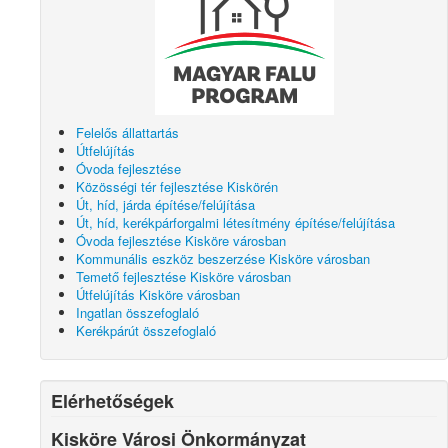
Felelős állattartás
Útfelújítás
Óvoda fejlesztése
Közösségi tér fejlesztése Kiskörén
Út, híd, járda építése/felújítása
Út, híd, kerékpárforgalmi létesítmény építése/felújítása
Óvoda fejlesztése Kisköre városban
Kommunális eszköz beszerzése Kisköre városban
Temető fejlesztése Kisköre városban
Útfelújítás Kisköre városban
Ingatlan összefoglaló
Kerékpárút összefoglaló
Elérhetőségek
Kisköre Városi Önkormányzat