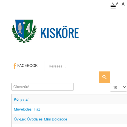
A
A
A
Keresés...
FACEBOOK
Címszűrő
Tételek #
Könyvtár
Művelődési Ház
Óv-Lak Óvoda és Mini Bölcsőde