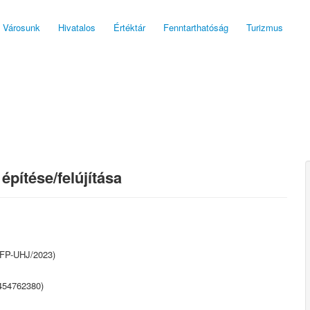
Városunk
Hivatalos
Értéktár
Fenntarthatóság
Turizmus
építése/felújítása
(MFP-UHJ/2023)
3454762380)