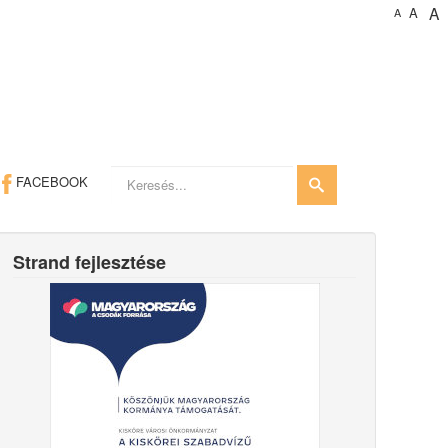
A
A
A
Keresés...
FACEBOOK
Strand fejlesztése