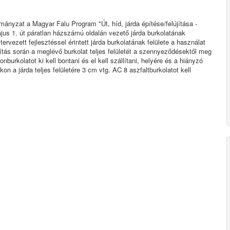
ányzat a Magyar Falu Program "Út, híd, járda építése/felújítása -
́jus 1. út páratlan házszámú oldalán vezető járda burkolatának
tervezett fejlesztéssel érintett járda burkolatának felülete a használat
́jítás során a meglévő burkolat teljes felületét a szennyeződésektől meg
nburkolatot ki kell bontani és el kell szállítani, helyére és a hiányzó
zokon a járda teljes felületére 3 cm vtg. AC 8 aszfaltburkolatot kell