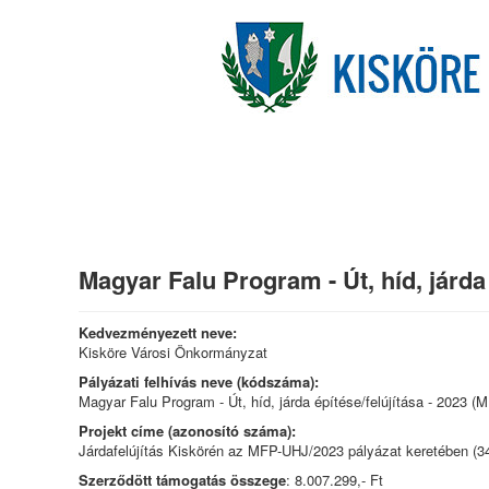
Magyar Falu Program - Út, híd, járda 
Kedvezményezett neve:
Kisköre Városi Önkormányzat
Pályázati felhívás neve (kódszáma):
Magyar Falu Program - Út, híd, járda építése/felújítása - 2023 
Projekt címe (azonosító száma):
Járdafelújítás Kiskörén az MFP-UHJ/2023 pályázat keretében (
Szerződött támogatás összege
: 8.007.299,- Ft