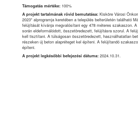
Támogatás mértéke:
100%
A projekt tartalmának rövid bemutatása:
Kisköre Városi Önkorm
2023" alprogramja keretében a település belterületén található Ma
felújítását kívánja megvalósítani egy 478 méteres szakaszon. A 
során eldeformálódott, összetöredezett, felújításra szorul. A felu
kell tisztítani. A túlságosan összetöredezett, használhatatlan beto
részeken új beton alapréteget kel építeni. A felújítandó szakas
építeni.
A projekt legkésőbbi befejezési dátuma:
2024.10.31.