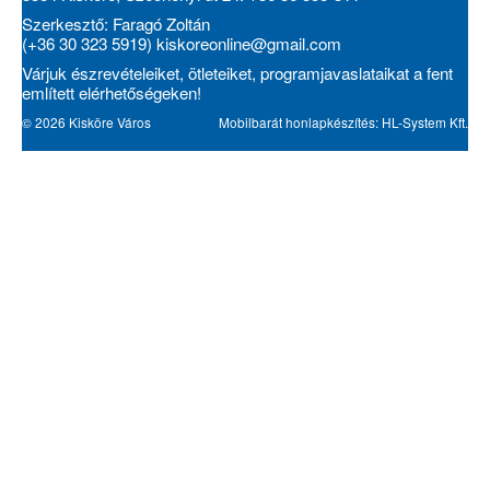
Szerkesztő: Faragó Zoltán
(+36 30 323 5919)
kiskoreonline@gmail.com
Várjuk észrevételeiket, ötleteiket, programjavaslataikat a fent
említett elérhetőségeken!
© 2026 Kisköre Város
Mobilbarát honlapkészítés: HL-System Kft.