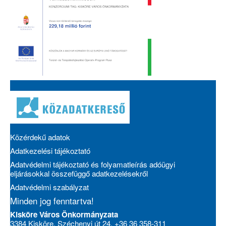
Közérdekű adatok
Adatkezelési tájékoztató
Adatvédelmi tájékoztató és folyamatleírás adóügyi
eljárásokkal összefüggő adatkezelésekről
Adatvédelmi szabályzat
Minden jog fenntartva!
Kisköre Város Önkormányzata
3384 Kisköre, Széchenyi út 24. +36 36 358-311