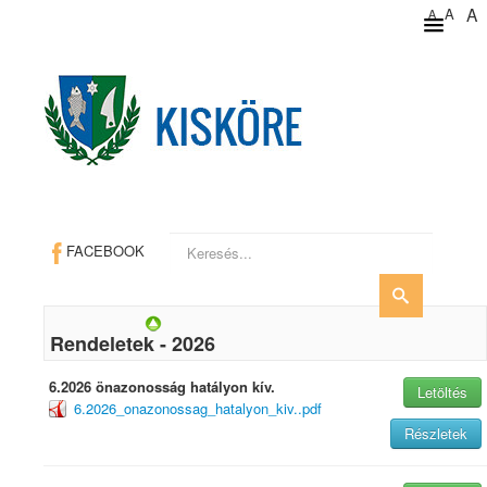
A
A
A
Keresés...
FACEBOOK
Rendeletek - 2026
6.2026 önazonosság hatályon kív.
Letöltés
6.2026_onazonossag_hatalyon_kiv..pdf
Részletek