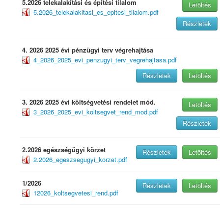
5.2026 telekalakítási és építési tilalom
Letöltés
5.2026_telekalakitasi_es_epitesi_tilalom.pdf
Részletek
4. 2026 2025 évi pénzügyi terv végrehajtása
4_2026_2025_evi_penzugyi_terv_vegrehajtasa.pdf
Részletek
Letöltés
3. 2026 2025 évi költségvetési rendelet mód.
Letöltés
3_2026_2025_evi_koltsegvet_rend_mod.pdf
Részletek
2.2026 egészségügyi körzet
Részletek
Letöltés
2.2026_egeszsegugyi_korzet.pdf
1/2026
Részletek
Letöltés
12026_koltsegvetesi_rend.pdf