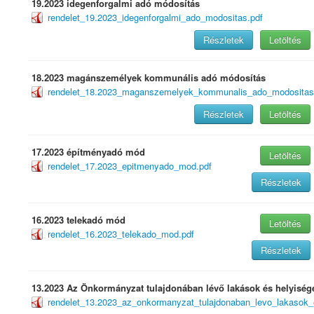
19.2023 idegenforgalmi adó módosítás
rendelet_19.2023_idegenforgalmi_ado_modositas.pdf
Részletek
Letöltés
18.2023 magánszemélyek kommunális adó módosítás
rendelet_18.2023_maganszemelyek_kommunalis_ado_modositas
Részletek
Letöltés
17.2023 építményadó mód
Letöltés
rendelet_17.2023_epitmenyado_mod.pdf
Részletek
16.2023 telekadó mód
Letöltés
rendelet_16.2023_telekado_mod.pdf
Részletek
13.2023 Az Önkormányzat tulajdonában lévő lakások és helyisége
rendelet_13.2023_az_onkormanyzat_tulajdonaban_levo_lakasok_e