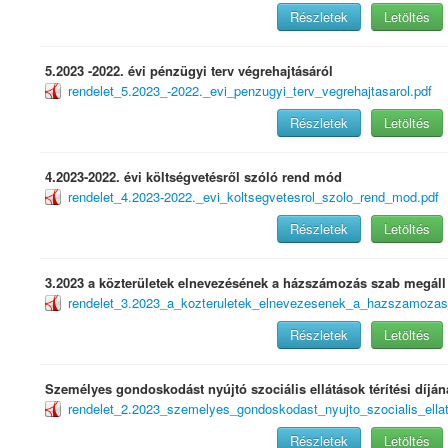
Részletek
Letöltés
5.2023 -2022. évi pénzügyi terv végrehajtásáról
rendelet_5.2023_-2022._evi_penzugyi_terv_vegrehajtasarol.pdf
Részletek
Letöltés
4.2023-2022. évi költségvetésről szóló rend mód
rendelet_4.2023-2022._evi_koltsegvetesrol_szolo_rend_mod.pdf
Részletek
Letöltés
3.2023 a közterületek elnevezésének a házszámozás szab megál
rendelet_3.2023_a_kozteruletek_elnevezesenek_a_hazszamoza
Részletek
Letöltés
Személyes gondoskodást nyújtó szociális ellátások térítési díjá
rendelet_2.2023_szemelyes_gondoskodast_nyujto_szocialis_ellat
Részletek
Letöltés