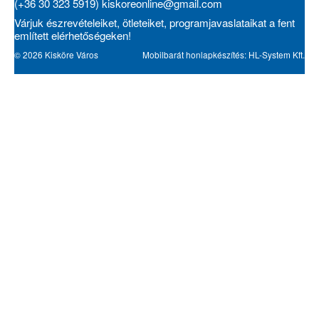
(+36 30 323 5919)
kiskoreonline@gmail.com
Várjuk észrevételeiket, ötleteiket, programjavaslataikat a fent
említett elérhetőségeken!
© 2026 Kisköre Város
Mobilbarát honlapkészítés: HL-System Kft.