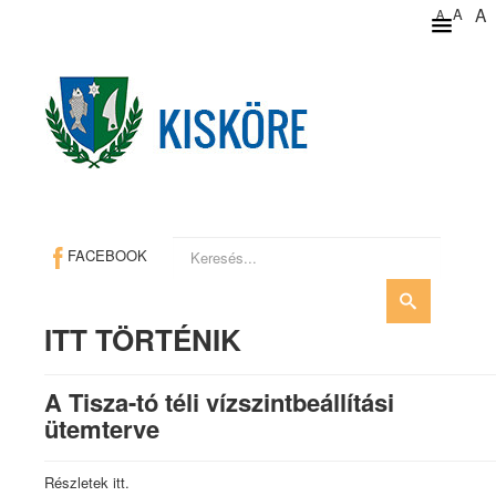
A
A
A
Keresés...
FACEBOOK
ITT TÖRTÉNIK
A Tisza-tó téli vízszintbeállítási
ütemterve
Részletek itt.