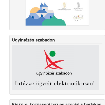
Ügyintézés szabadon
Kiskörei közösségi ház és szociális bérlakás