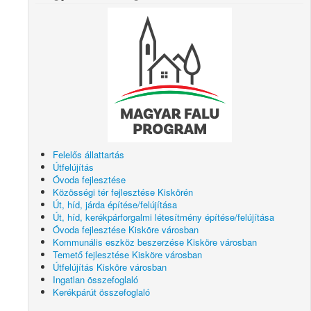
Felelős állattartás
Útfelújítás
Óvoda fejlesztése
Közösségi tér fejlesztése Kiskörén
Út, híd, járda építése/felújítása
Út, híd, kerékpárforgalmi létesítmény építése/felújítása
Óvoda fejlesztése Kisköre városban
Kommunális eszköz beszerzése Kisköre városban
Temető fejlesztése Kisköre városban
Útfelújítás Kisköre városban
Ingatlan összefoglaló
Kerékpárút összefoglaló