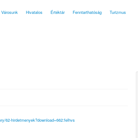
Városunk
Hivatalos
Értéktár
Fenntarthatóság
Turizmus
ory/62-hirdetmenyek?download=662:felhvs