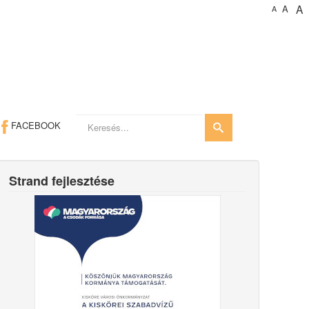
A
A
A
Keresés...
FACEBOOK
Strand fejlesztése