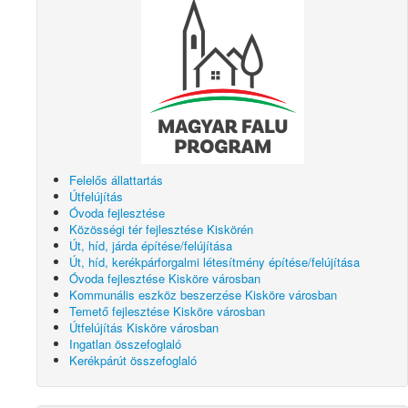
Felelős állattartás
Útfelújítás
Óvoda fejlesztése
Közösségi tér fejlesztése Kiskörén
Út, híd, járda építése/felújítása
Út, híd, kerékpárforgalmi létesítmény építése/felújítása
Óvoda fejlesztése Kisköre városban
Kommunális eszköz beszerzése Kisköre városban
Temető fejlesztése Kisköre városban
Útfelújítás Kisköre városban
Ingatlan összefoglaló
Kerékpárút összefoglaló