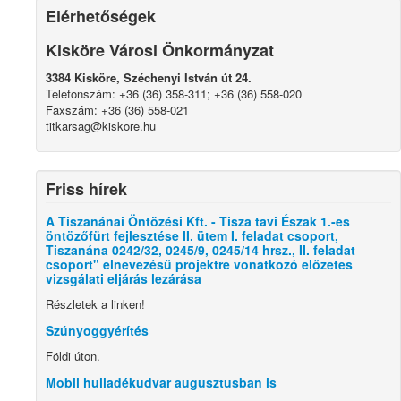
Elérhetőségek
Kisköre Városi Önkormányzat
3384 Kisköre, Széchenyi István út 24.
Telefonszám: +36 (36) 358-311; +36 (36) 558-020
Faxszám: +36 (36) 558-021
titkarsag@kiskore.hu
Friss hírek
A Tiszanánai Öntözési Kft. - Tisza tavi Észak 1.-es
öntözőfürt fejlesztése II. ütem I. feladat csoport,
Tiszanána 0242/32, 0245/9, 0245/14 hrsz., II. feladat
csoport" elnevezésű projektre vonatkozó előzetes
vizsgálati eljárás lezárása
Részletek a linken!
Szúnyoggyérítés
Földi úton.
Mobil hulladékudvar augusztusban is