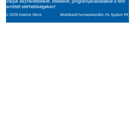
Várjuk észrevételeiket, ötleteiket, programjavaslataikat a fent
említett elérhetőségeken!
© 2026 Kisköre Város
Mobilbarát honlapkészítés: HL-System Kft.