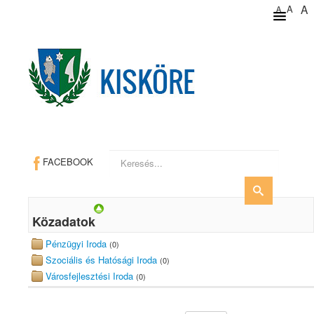
A
A
A
Keresés...
FACEBOOK
Közadatok
Pénzügyi Iroda
(0)
Szociális és Hatósági Iroda
(0)
Városfejlesztési Iroda
(0)