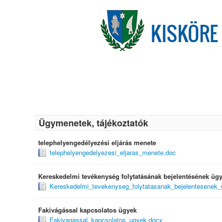
Ügymenetek, tájékoztatók
telephelyengedélyezési eljárás menete
telephelyengedelyezesi_eljaras_menete.doc
Kereskedelmi tevékenység folytatásának bejelentésének üg
Kereskedelmi_tevekenyseg_folytatasanak_bejelentesenek
Fakivágással kapcsolatos ügyek
Fakivagassal_kapcsolatos_ugyek.docx