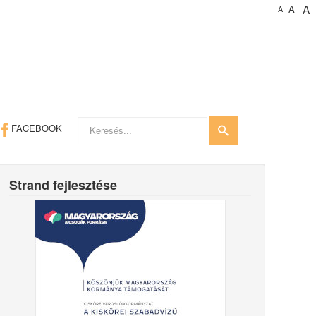
A
A
A
Keresés...
FACEBOOK
Strand fejlesztése