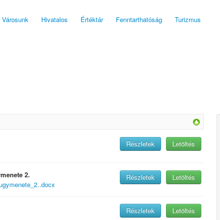
Városunk
Hivatalos
Értéktár
Fenntarthatóság
Turizmus
Részletek
Letöltés
ymenete 2.
Részletek
Letöltés
_ugymenete_2..docx
Részletek
Letöltés