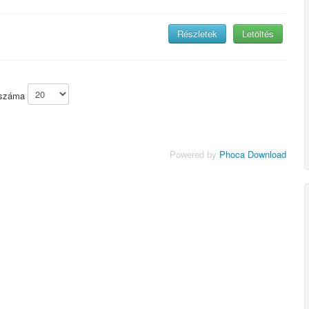
Részletek
Letöltés
k száma
Powered by
Phoca Download